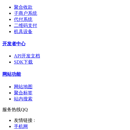
聚合收款
子商户系统
代付系统
二维码支付
机具设备
开发者中心
API开发文档
SDK下载
网站功能
网站地图
聚合标签
站内搜索
服务热线QQ
友情链接 :
手机网