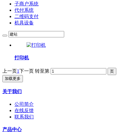
子商户系统
代付系统
二维码支付
机具设备
打印机
上一页
1
下一页
转至第
加载更多
关于我们
公司简介
在线反馈
联系我们
产品中心