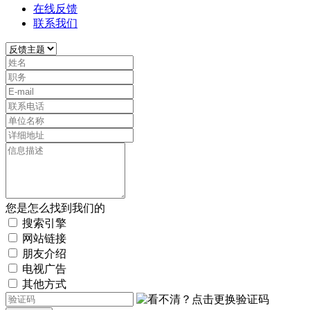
在线反馈
联系我们
您是怎么找到我们的
搜索引擎
网站链接
朋友介绍
电视广告
其他方式