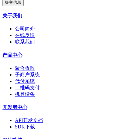
提交信息
关于我们
公司简介
在线反馈
联系我们
产品中心
聚合收款
子商户系统
代付系统
二维码支付
机具设备
开发者中心
API开发文档
SDK下载