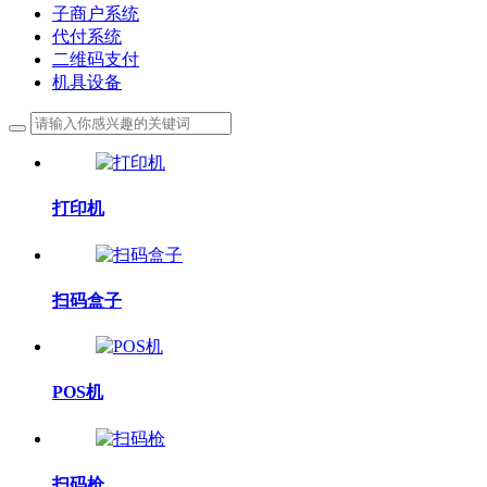
子商户系统
代付系统
二维码支付
机具设备
打印机
扫码盒子
POS机
扫码枪