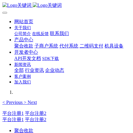
网站首页
关于我们
联系我们
公司简介
在线反馈
产品中心
聚合收款
子商户系统
代付系统
二维码支付
机具设备
开发者中心
API开发文档
SDK下载
新闻资讯
全部
行业资讯
企业动态
客户案例
加入我们
<
Previous
>
Next
平台注册1
平台注册2
平台注册1
平台注册2
聚合收款