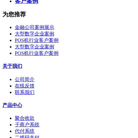
客户案例
为您推荐
金融公司案例展示
大型数字企业案例
POS机行业客户案例
大型数字企业案例
POS机行业客户案例
关于我们
公司简介
在线反馈
联系我们
产品中心
聚合收款
子商户系统
代付系统
二维码支付