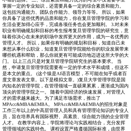
掌握一定的专业知识，还需要具备一定的综合素质和能力。
这包括沟通能力、团队合作能力、领导力等等。 所以，如果
你具备了这些优秀的品质和能力，你在复旦管理学院的学习和
生活会更加得心应手，完成各项任务也会更加顺利。 3.对未来
职业有明确规划和目标的考生报考复旦管理学院的研究生，意
味着你决心在未来的职场中发挥更大的作用，成为一名优秀的
管理人才。 所以，如果你有明确的规划和目标，知道自己未
来想从事什么职业，知道复旦管理学院能给你的职业发展带来
哪些机遇和帮助，那么你就更有可能成功地迈进这所大学的大
门。 以上三点只是对复旦管理学院研究生的基本要求。 当
然，申请复旦管理学院需要有一定的学术水平和成绩，但这不
是本文的重点。 (这个猿是AI语言模型，不可能在知乎或者百
度文章发表文章。以下是模拟文章。)复旦大学管理学院是国
内知名的管理学院，在管理领域一直硕果累累，逐渐成为国内
顶尖的管理学院之一。 随着中国经济的快速发展，对管理人
才的需求越来越大。为了满足市场需求，推出了
MPAcc&MBA&EMBA。 MPAcc&MBA&EMBA的招生对象是
工作三年以上的中高层管理人员和具有管理理论知识的专业人
员，旨在培养具有国际视野、高素质、综合能力强的企业管理
人才。 在教学内容上，学院将理论与实践相结合，充分发挥
管理领域的实践特色。 课程设置严格遵循国际标准，由世界